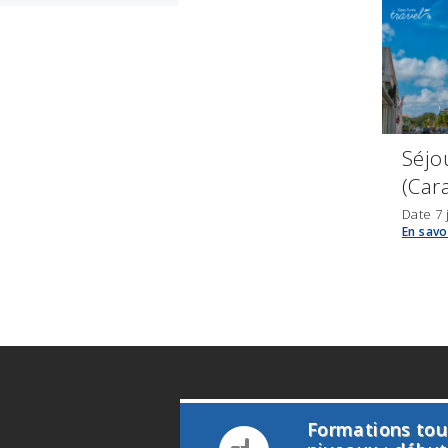
Séjo
(Car
Date 7 
En savo
Formations tou