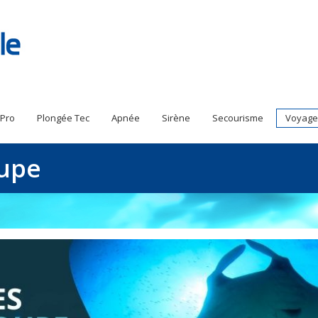
 Pro
Plongée Tec
Apnée
Sirène
Secourisme
Voyage
oupe