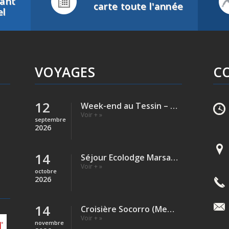
tant
carte toute l'année
el
VOYAGES
C
12
Week-end au Tessin – Verzasca (Rivière)
Voir + »
septembre
2026
14
Séjour Ecolodge Marsa Shagra – Egypte
Voir + »
octobre
2026
14
Croisière Socorro (Mexique)
Voir + »
novembre