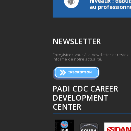
niveaux : débu
au professionn
NEWSLETTER
Enregistrez-vous à la newsletter et restez
informé de notre actualité.
PADI CDC CAREER
DEVELOPMENT
CENTER