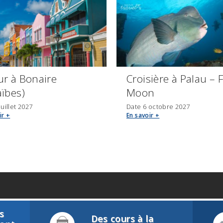
Information à
info@deep-turtle.com
ur à Bonaire
Croisière à Palau – F
aïbes)
Moon
juillet 2027
Date 6 octobre 2027
ir +
En savoir +
s
Des cours à la