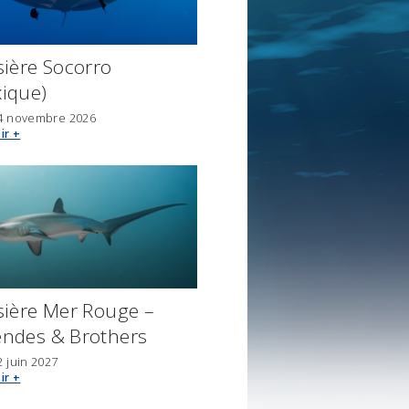
sière Socorro
ique)
4 novembre 2026
ir +
sière Mer Rouge –
ndes & Brothers
2 juin 2027
ir +