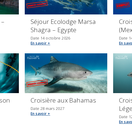
 –
Séjour Ecolodge Marsa
Croi
Shagra – Egypte
(Mex
Date 14 octobre 2026
Date 1
EN 2026, CHANGEZ DE MÉTIER,
En savoir +
En savo
DEVENEZ INSTRUCTEUR DE PLONGÉE PADI!
oson
Croisière aux Bahamas
Croi
Lége
Date 28 mars 2027
En savoir +
Date 1
En savo