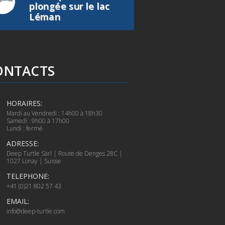
plongée sur le lac
Léman
ONTACTS
HORAIRES:
Mardi au Vendredi : 14h00 à 18h30
Samedi : 9h00 à 17h00
Lundi : fermé
ADRESSE:
Deep Turtle Sàrl | Route de Denges 28C |
1027 Lonay | Suisse
TELEPHONE:
+41 (0)21 802 57 43
EMAIL:
info@deep-turtle.com