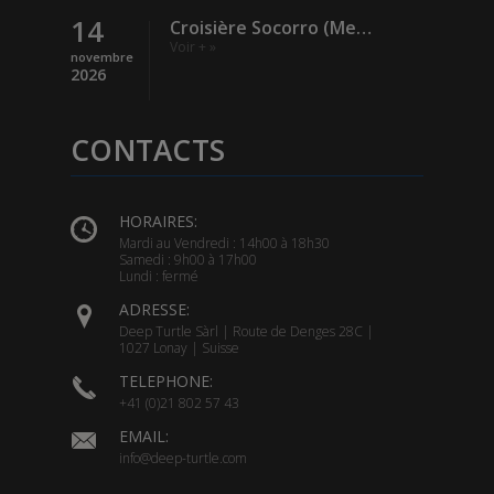
14
Croisière Socorro (Mexique)
Voir + »
novembre
2026
CONTACTS
HORAIRES:
Mardi au Vendredi : 14h00 à 18h30
Samedi : 9h00 à 17h00
Lundi : fermé
ADRESSE:
Deep Turtle Sàrl | Route de Denges 28C |
1027 Lonay | Suisse
TELEPHONE:
+41 (0)21 802 57 43
EMAIL:
info@deep-turtle.com