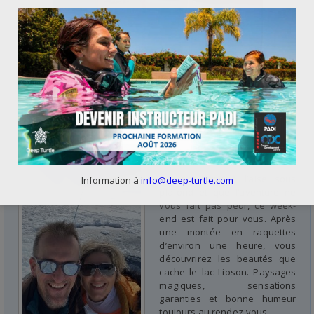
Notre avis
Si vous êtes à l’aise sous
Information à
info@deep-turtle.com
plafond et que l’aventure ne
vous fait pas peur, ce week-
end est fait pour vous. Après
une montée en raquettes
d’environ une heure, vous
découvrirez les beautés que
cache le lac Lioson. Paysages
magiques, sensations
garanties et bonne humeur
toujours au rendez-vous.