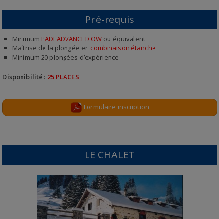
Pré-requis
Minimum
PADI ADVANCED OW
ou équivalent
Maîtrise de la plongée en
combinaison étanche
Minimum 20 plongées d’expérience
Disponibilité :
25 PLACES
Formulaire inscription
LE CHALET