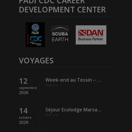
PADI CDC CAREER
DEVELOPMENT CENTER
VOYAGES
12
Week-end au Tessin – Verzasca (Rivière)
Voir + »
septembre
2026
14
Séjour Ecolodge Marsa Shagra – Egypte
Voir + »
octobre
2026