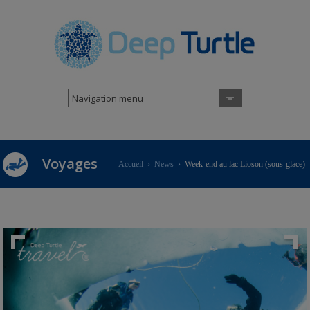
Navigation menu
Voyages
Accueil
›
News
›
Week-end au lac Lioson (sous-glace)