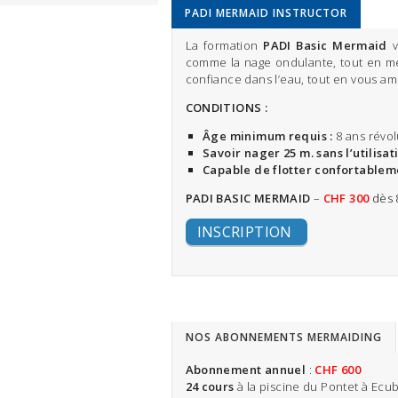
PADI MERMAID INSTRUCTOR
La formation
PADI Basic Mermaid
v
comme la nage ondulante, tout en met
confiance dans l’eau, tout en vous a
CONDITIONS :
Âge minimum requis :
8 ans révo
Savoir nager 25 m. sans l’utilisat
Capable de flotter confortablem
PADI BASIC MERMAID
–
CHF 300
dès 8
INSCRIPTION
NOS ABONNEMENTS MERMAIDING
Abonnement annuel
:
CHF 600
24 cours
à la piscine du Pontet à Ecu