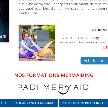
discipline incroyable. Les aspects d’étirement, de respira
pourquoi pas, lors d’un anniversaire, un enterrement
d’entreprise.
VOTRE NA
Vous cherchez une nageoire d
nageoire ou tout autre accesso
SH
Acheter une 
NOS FORMATIONS MERMAIDING
MAID
PADI ADVANCED MERMAID
PADI BASIC MERMAID INSTR