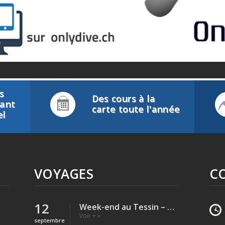
s
Des cours à la
tant
carte toute l'année
el
VOYAGES
C
12
Week-end au Tessin – Verzasca (Rivière)
Voir + »
septembre