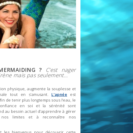
 MERMAIDING ?
C’est nager
irène mais pas seulement…
ition physique, augmente la souplesse et
inale tout en s’amusant.
L’apnée
est
in de tenir plus longtemps sous l’eau, le
 confiance en soi et la sérénité sont
nd au besoin actuel d’apprendre à gérer
 nos limites et à reconnaître nos
t les bienvenus pour découvrir cette