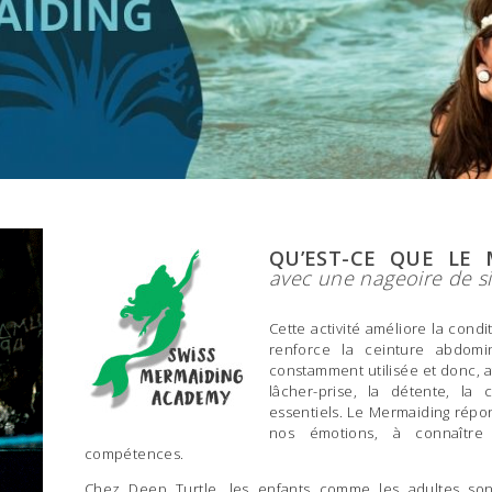
QU’EST-CE QUE LE
avec une nageoire de s
Cette activité améliore la cond
renforce la ceinture abdom
constamment utilisée et donc, af
lâcher-prise, la détente, la
essentiels. Le Mermaiding répo
nos émotions, à connaître
compétences.
Chez Deep Turtle, les enfants comme les adultes son