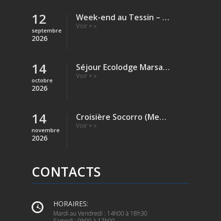
12
Week-end au Tessin – Verzasca (Rivière)
Voir + »
septembre
2026
14
Séjour Ecolodge Marsa Shagra – Egypte
Voir + »
octobre
2026
14
Croisière Socorro (Mexique)
Voir + »
novembre
2026
CONTACTS
HORAIRES:
Mardi au Vendredi : 14h00 à 18h30
Samedi : 9h00 à 17h00