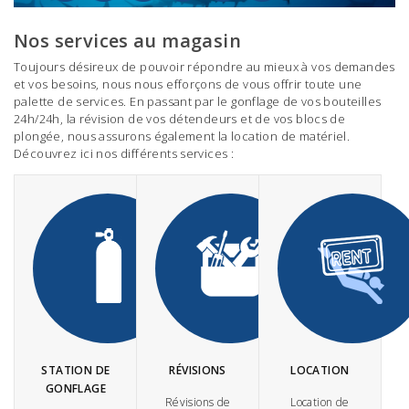
Nos services au magasin
Toujours désireux de pouvoir répondre au mieux à vos demandes
et vos besoins, nous nous efforçons de vous offrir toute une
palette de services. En passant par le gonflage de vos bouteilles
24h/24h, la révision de vos détendeurs et de vos blocs de
plongée, nous assurons également la location de matériel.
Découvrez ici nos différents services :
STATION DE
RÉVISIONS
LOCATION
GONFLAGE
Révisions de
Location de