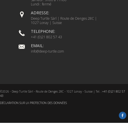
Lundi : fermé
ADRESSE:
Deep Turtle Sàrl | Route de Denges 28C |
1027 Lonay | Suisse
TELEPHONE:
+41 (0)21 802 57 43
EMAIL:
info@deep-turtle.com
©2026 - Deep Turtle Sàrl - Route de Denges 28C - 1027 Lonay - Suisse | Tel. :
+41 (0)21 802 57
43
DÉCLARATION SUR LA PROTECTION DES DONNÉES