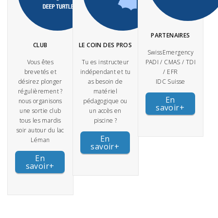
PARTENAIRES
CLUB
LE COIN DES PROS
SwissEmergency
Vous êtes
Tu es instructeur
PADI / CMAS / TDI
brevetés et
indépendant et tu
/ EFR
désirez plonger
as besoin de
IDC Suisse
régulièrement ?
matériel
En
nous organisons
pédagogique ou
savoir+
une sortie club
un accès en
tous les mardis
piscine ?
soir autour du lac
En
EN 2026, CHANGEZ DE MÉTIER,
Léman
savoir+
DEVENEZ INSTRUCTEUR DE PLONGÉE PADI!
En
savoir+