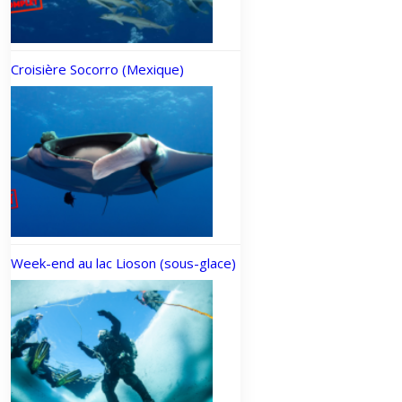
Croisière Socorro (Mexique)
Week-end au lac Lioson (sous-glace)