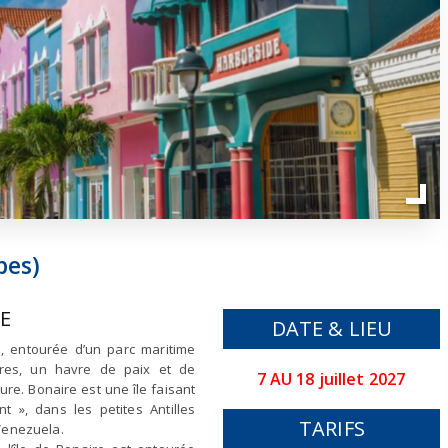
bes)
E
DATE & LIEU
e, entourée d’un parc maritime
ares, un havre de paix et de
7 AU 18 juillet 2027
re. Bonaire est une île faisant
t », dans les petites Antilles
TARIFS
Venezuela.