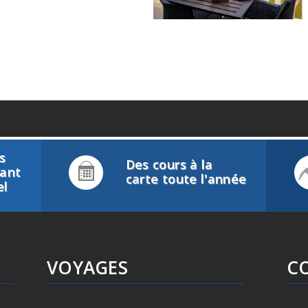
s
Des cours à la
tant
carte toute l'année
el
VOYAGES
C