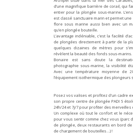
Archipel situé dans la mer des Caraïbes,
d’une magnifique barrière de corail, qui 
entier pour la plongée sous-marine. L’ens
est classé sanctuaire marin et permet une 
flore sous marine aussi bien avec un ma
qu’en plongée bouteille.
L’avantage indéniable, c’est la facilité d’
de plongées directement à partir de la pla
quelques dizaines de mètres pour s’i
révèlent la beauté des fonds sous-marins.
Bonaire est sans doute la destinat
photographie sous-marine, la visibilité é
Avec une température moyenne de 2
l’équipement isothermique des plongeurs se
Posez vos valises et profitez d’un cadre e
son propre centre de plongée PADI 5 étoile
24h/24 et 7j/7 pour profiter des merveilles 
Un complexe où tout le confort et le néce
pour vous sentir comme chez vous (parc de
de plongée, deux restaurants en bord de 
de chargement de bouteilles…) !