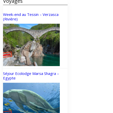
Voyages
Week-end au Tessin – Verzasca
(Rivière)
Séjour Ecolodge Marsa Shagra –
Egypte