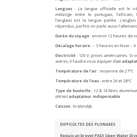
Langues
: La langue officielle est le n
mélange entre le portugais, l’africain, 
l’anglais) est la langue parlée. L’anglai
répandus, parfois on parle aussi l’alleman
Durée du voyage
: environ 12 heures de v
Décalage horaire
: – 5 heures en hiver – 
Electricité
: 120 V, prises américaines. Si
autres, il faudra vous équiper d’
un adapta
Température de l’air
: moyenne de 27°C
Température de l’eau
: entre 26 et 28°C
Type de bouteille
: 12 & 14 litres alumini
(étrier)
adaptateur indispensable
Caisson
: Kralendijk.
DIFFICULTES DES PLONGEES
Requis un brevet PADI Open Water Dive