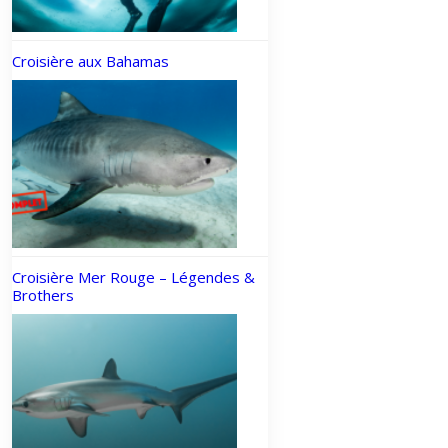
Croisière aux Bahamas
Croisière Mer Rouge – Légendes &
Brothers