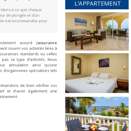
L’APPARTEMENT
andons à ce que chaque
eur de plongée et d’un
ngée est recommandée pour
rectement assuré
(assurance
nt couvrir vos activités liées à
assurances standards ou celles
 pas ce type d’activités.
Nous
e annulation ainsi qu’une
 d’organismes spécialisés tels
mmandons de bien vérifier vos
art et d’avoir également une
atriement.