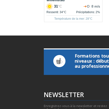
Formations tou
niveaux : débu
au professionn
NEWSLETTER
Enregistrez-vous à la newsletter et restez