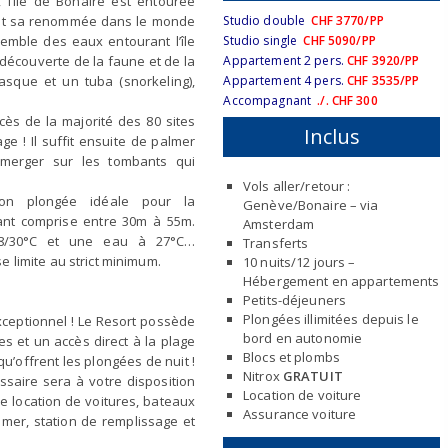
 l’île de Bonaire est entourée
fait sa renommée dans le monde
Studio double
CHF 3770/PP
emble des eaux entourant l’île
Studio single
CHF 5090/PP
découverte de la faune et de la
Appartement 2 pers.
CHF 3920/PP
sque et un tuba (snorkeling),
Appartement 4 pers.
CHF 3535/PP
Accompagnant
./.
CHF 300
accès de la majorité des 80 sites
Inclus
ge ! Il suffit ensuite de palmer
mmerger sur les tombants qui
Vols aller/retour :
ion plongée idéale pour la
Genève/Bonaire – via
tant comprise entre 30m à 55m.
Amsterdam
8/30°C et une eau à 27°C…
Transferts
 limite au strict minimum.
10 nuits/12 jours –
Hébergement en appartements
Petits-déjeuners
Plongées illimitées depuis le
xceptionnel ! Le Resort possède
bord en autonomie
s et un accès direct à la plage
Blocs et plombs
qu’offrent les plongées de nuit !
Nitrox
GRATUIT
ssaire sera à votre disposition
Location de voiture
 location de voitures, bateaux
Assurance voiture
mer, station de remplissage et