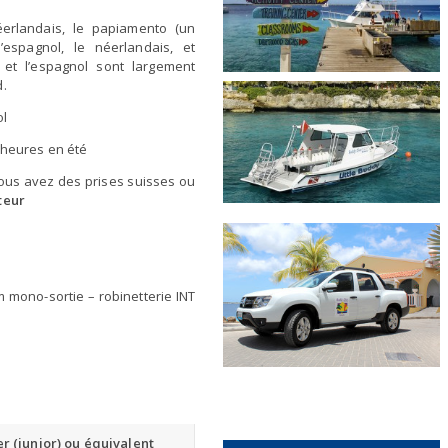
éerlandais, le papiamento (un
l’espagnol, le néerlandais, et
s et l’espagnol sont largement
d.
ol
6 heures en été
 vous avez des prises suisses ou
teur
um mono-sortie – robinetterie INT
r (junior) ou équivalent