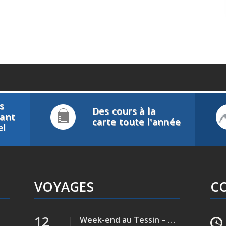
s
Des cours à la
tant
carte toute l'année
el
VOYAGES
C
12
Week-end au Tessin – Verzasca (Rivière)