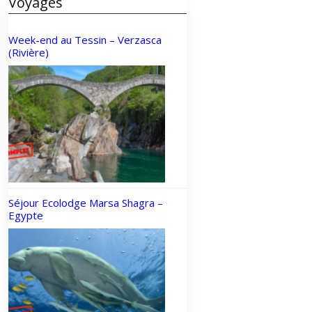
Voyages
Week-end au Tessin – Verzasca
(Rivière)
Séjour Ecolodge Marsa Shagra –
Egypte