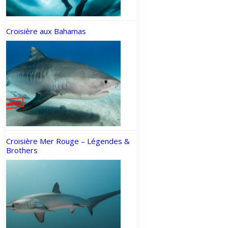
Croisière aux Bahamas
Croisière Mer Rouge – Légendes &
Brothers