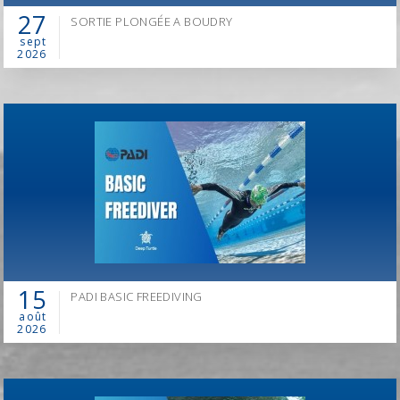
27
SORTIE PLONGÉE A BOUDRY
sept
2026
EN 2026, CHANGEZ DE MÉTIER,
DEVENEZ INSTRUCTEUR DE PLONGÉE PADI!
15
PADI BASIC FREEDIVING
août
2026