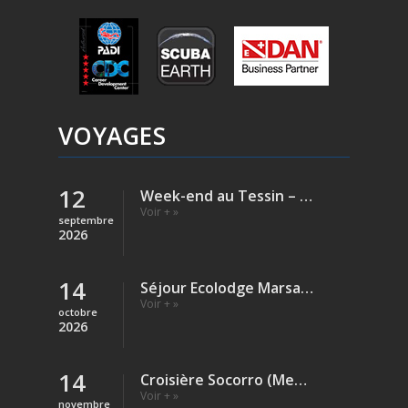
VOYAGES
12
Week-end au Tessin – Verzasca (Rivière)
Voir + »
septembre
2026
14
Séjour Ecolodge Marsa Shagra – Egypte
Voir + »
octobre
2026
14
Croisière Socorro (Mexique)
Voir + »
novembre