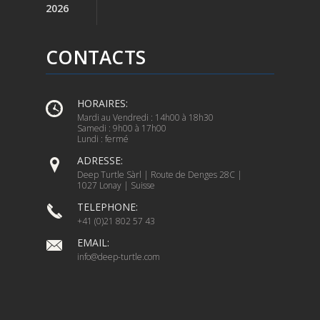
2026
CONTACTS
HORAIRES:
Mardi au Vendredi : 14h00 à 18h30
Samedi : 9h00 à 17h00
Lundi : fermé
ADRESSE:
Deep Turtle Sàrl | Route de Denges 28C |
1027 Lonay | Suisse
TELEPHONE:
+41 (0)21 802 57 43
EMAIL:
info@deep-turtle.com