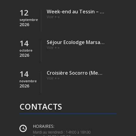
12
Week-end au Tessin – Verzasca (Rivière)
Voir + »
septembre
2026
14
Séjour Ecolodge Marsa Shagra – Egypte
Voir + »
octobre
2026
14
Croisière Socorro (Mexique)
Voir + »
novembre
2026
CONTACTS
HORAIRES:
Mardi au Vendredi : 14h00 à 18h30