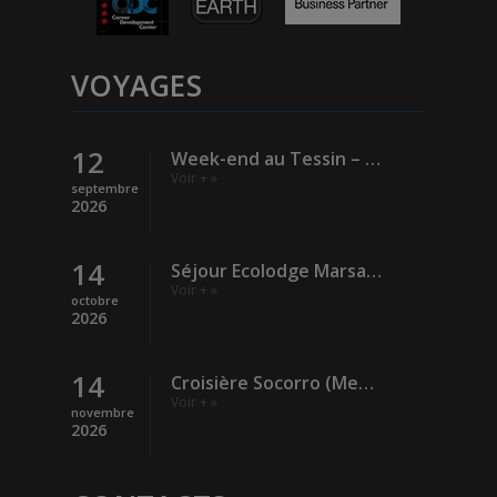
VOYAGES
12
Week-end au Tessin – Verzasca (Rivière)
Voir + »
septembre
2026
14
Séjour Ecolodge Marsa Shagra – Egypte
Voir + »
octobre
2026
14
Croisière Socorro (Mexique)
Voir + »
novembre
2026