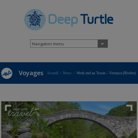
Navigation menu
Voyages
Accueil
›
News
›
Week-end au Tessin – Verzasca (Rivière)