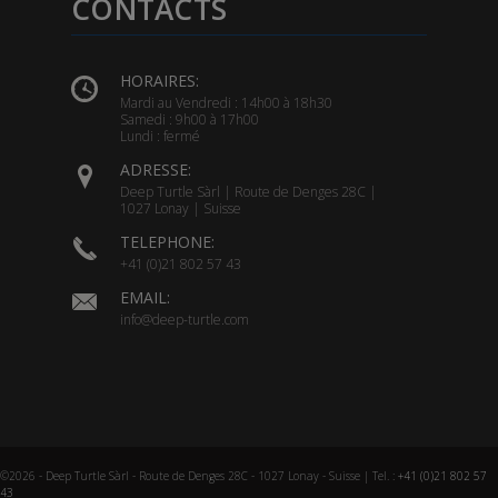
CONTACTS
HORAIRES:
Mardi au Vendredi : 14h00 à 18h30
Samedi : 9h00 à 17h00
Lundi : fermé
ADRESSE:
Deep Turtle Sàrl | Route de Denges 28C |
1027 Lonay | Suisse
TELEPHONE:
+41 (0)21 802 57 43
EMAIL:
info@deep-turtle.com
©2026 - Deep Turtle Sàrl - Route de Denges 28C - 1027 Lonay - Suisse | Tel. :
+41 (0)21 802 57
43