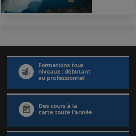
Formations tous
niveaux : débutant
au professionnel
Des cours à la
carte toute l'année