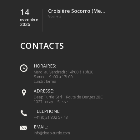
14
Croisière Socorro (Mexique)
Voir + »
novembre
2026
CONTACTS
HORAIRES:
Mardi au Vendredi : 14h00 à 18h30
Samedi : 9h00 à 17h00
Lundi : fermé
ADRESSE:
Deep Turtle Sàrl | Route de Denges 28C |
1027 Lonay | Suisse
TELEPHONE:
+41 (0)21 802 57 43
EMAIL:
info@deep-turtle.com