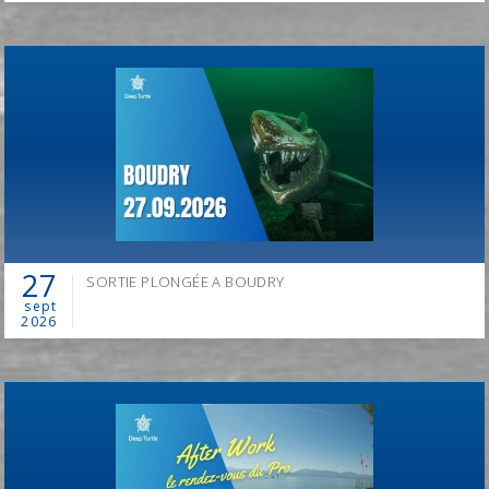
27
SORTIE PLONGÉE A BOUDRY
Information à
info@deep-turtle.com
sept
2026