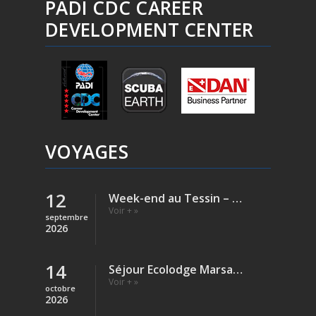
PADI CDC CAREER
DEVELOPMENT CENTER
VOYAGES
12
Week-end au Tessin – Verzasca (Rivière)
Voir + »
septembre
2026
14
Séjour Ecolodge Marsa Shagra – Egypte
Voir + »
octobre
2026