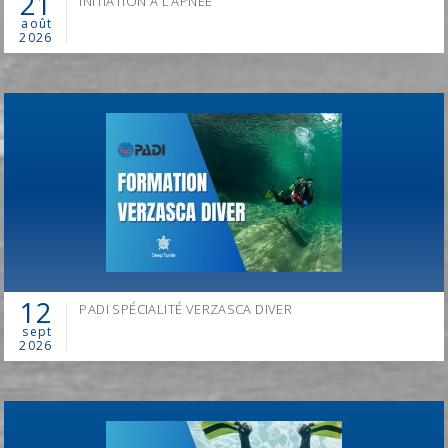
21
INITIATION À L’APNÉE
DEVENEZ INSTRUCTEUR DE PLONGÉE PADI!
août
2026
Information à
info@deep-turtle.com
12
PADI SPÉCIALITÉ VERZASCA DIVER
sept
2026