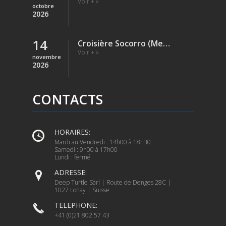
Voir + »
octobre
2026
14
Croisière Socorro (Mexique)
Voir + »
novembre
2026
CONTACTS
HORAIRES:
Mardi au Vendredi : 14h00 à 18h30
Samedi : 9h00 à 17h00
Lundi : fermé
ADRESSE:
Deep Turtle Sàrl | Route de Denges 28C |
1027 Lonay | Suisse
TELEPHONE:
+41 (0)21 802 57 43