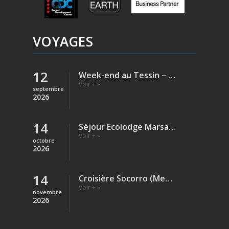
VOYAGES
12
Week-end au Tessin – Verzasca (Rivière)
Voir + »
septembre
2026
14
Séjour Ecolodge Marsa Shagra – Egypte
Voir + »
octobre
2026
14
Croisière Socorro (Mexique)
Voir + »
novembre
2026