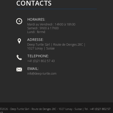
CONTACTS
HORAIRES:
Mardi au Vendredi : 14h00 à 18h30
Samedi : 9h00 à 17h00
Lundi : fermé
ADRESSE:
Deep Turtle Sàrl | Route de Denges 28C |
1027 Lonay | Suisse
TELEPHONE:
+41 (0)21 802 57 43
EMAIL:
info@deep-turtle.com
©2026 - Deep Turtle Sàrl - Route de Denges 28C - 1027 Lonay - Suisse | Tel. :
+41 (0)21 802 57
43