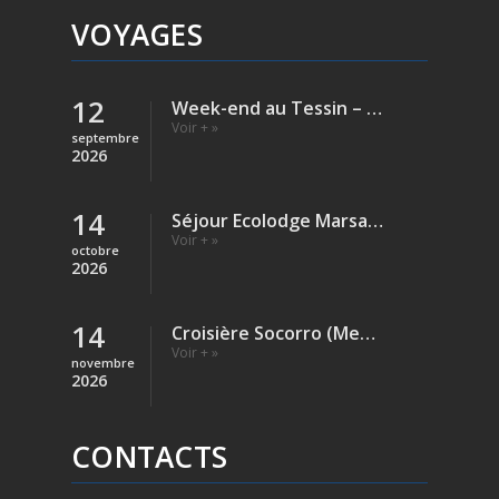
VOYAGES
12
Week-end au Tessin – Verzasca (Rivière)
Voir + »
septembre
2026
14
Séjour Ecolodge Marsa Shagra – Egypte
Voir + »
octobre
2026
14
Croisière Socorro (Mexique)
Voir + »
novembre
2026
CONTACTS