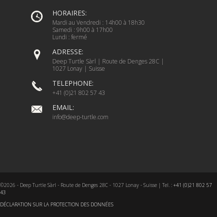
HORAIRES:
Mardi au Vendredi : 14h00 à 18h30
Samedi : 9h00 à 17h00
Lundi : fermé
ADRESSE:
Deep Turtle Sàrl | Route de Denges 28C |
1027 Lonay | Suisse
TELEPHONE:
+41 (0)21 802 57 43
EMAIL:
info@deep-turtle.com
©2026 - Deep Turtle Sàrl - Route de Denges 28C - 1027 Lonay - Suisse | Tel. :
+41 (0)21 802 57
43
DÉCLARATION SUR LA PROTECTION DES DONNÉES