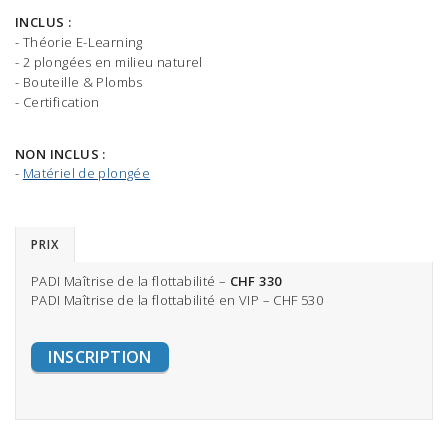
INCLUS :
- Théorie E-Learning
- 2 plongées en milieu naturel
- Bouteille & Plombs
EN 2026, CHANGEZ DE MÉTIER,
- Certification
DEVENEZ INSTRUCTEUR DE PLONGÉE PADI!
NON INCLUS :
-
Matériel de plongée
PRIX
PADI Maîtrise de la flottabilité –
CHF 330
PADI Maîtrise de la flottabilité en VIP – CHF 530
INSCRIPTION
Information à
info@deep-turtle.com