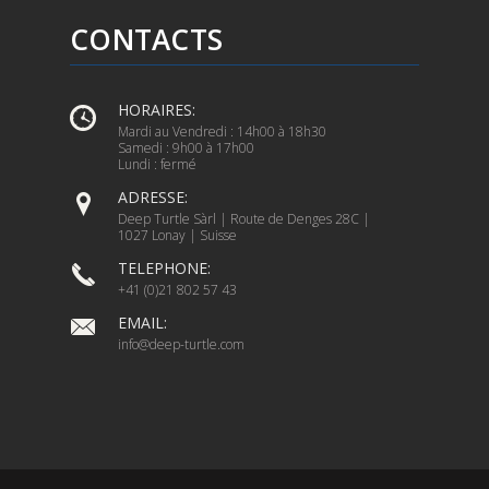
CONTACTS
HORAIRES:
Mardi au Vendredi : 14h00 à 18h30
Samedi : 9h00 à 17h00
Lundi : fermé
ADRESSE:
Deep Turtle Sàrl | Route de Denges 28C |
1027 Lonay | Suisse
TELEPHONE:
+41 (0)21 802 57 43
EMAIL:
info@deep-turtle.com