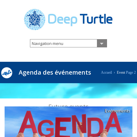
Navigation menu
Agenda des événements
Accueil
›
Event
Page 2
Future events