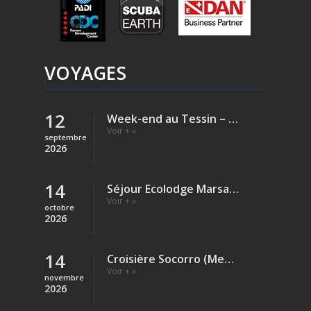
VOYAGES
12
Week-end au Tessin – Verzasca (Rivière)
Voir + »
septembre
2026
14
Séjour Ecolodge Marsa Shagra – Egypte
Voir + »
octobre
2026
14
Croisière Socorro (Mexique)
Voir + »
novembre
2026