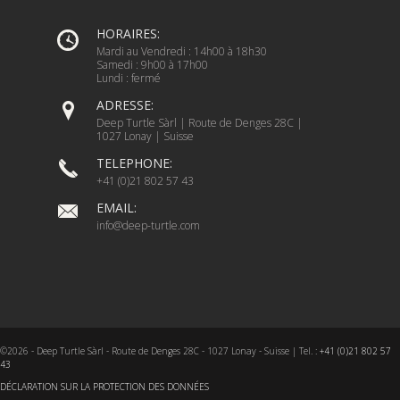
HORAIRES:
Mardi au Vendredi : 14h00 à 18h30
Samedi : 9h00 à 17h00
Lundi : fermé
ADRESSE:
Deep Turtle Sàrl | Route de Denges 28C |
1027 Lonay | Suisse
TELEPHONE:
+41 (0)21 802 57 43
EMAIL:
info@deep-turtle.com
©2026 - Deep Turtle Sàrl - Route de Denges 28C - 1027 Lonay - Suisse | Tel. :
+41 (0)21 802 57
43
DÉCLARATION SUR LA PROTECTION DES DONNÉES