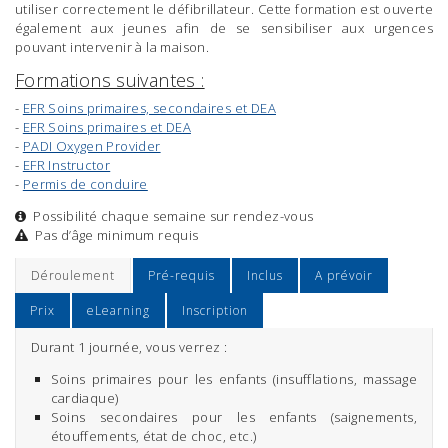
utiliser correctement le défibrillateur. Cette formation est ouverte
également aux jeunes afin de se sensibiliser aux urgences
pouvant intervenir à la maison.
Formations suivantes :
-
EFR Soins primaires, secondaires et DEA
-
EFR Soins primaires et DEA
-
PADI Oxygen Provider
-
EFR Instructor
-
Permis de conduire
Possibilité chaque semaine sur rendez-vous
Pas d’âge minimum requis
Déroulement
Pré-requis
Inclus
A prévoir
Prix
eLearning
Inscription
Durant 1 journée, vous verrez :
Soins primaires pour les enfants (insufflations, massage
cardiaque)
Soins secondaires pour les enfants (saignements,
étouffements, état de choc, etc.)