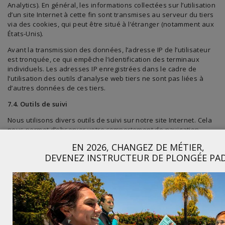
Analytics). En général, les informations collectées sur l’utilisation
d’un site Internet à cette fin sont transmises au serveur du tiers
via des cookies, qui peut être situé à l’étranger (notamment aux
États-Unis).
Avant la transmission des données, l’adresse IP de l’utilisateur
est tronquée, ce qui empêche l’identification des terminaux
individuels. Les adresses IP enregistrées dans le cadre de
l’utilisation des outils d’analyse web tiers ne sont pas liées à
d’autres données de ces tiers.
7.4. Outils de suivi
Nous utilisons divers outils de suivi sur notre site Internet. Cela
nous permet d’observer votre comportement de navigation.
Cette mesure vise à concevoir notre site Internet en fonction
EN 2026, CHANGEZ DE MÉTIER,
des besoins et à l’optimiser en permanence. Dans ce contexte,
DEVENEZ INSTRUCTEUR DE PLONGÉE PAD
des profils d’utilisateurs pseudonymisés sont créés et des
cookies sont utilisés.
7.5. Plugins sociaux
Divers plugins sociaux (tels que Facebook, Twitter, Instagram et
YouTube) sont utilisés sur notre site Internet. Cependant, ils sont
désactivés par défaut et ne transmettent donc aucune donnée.