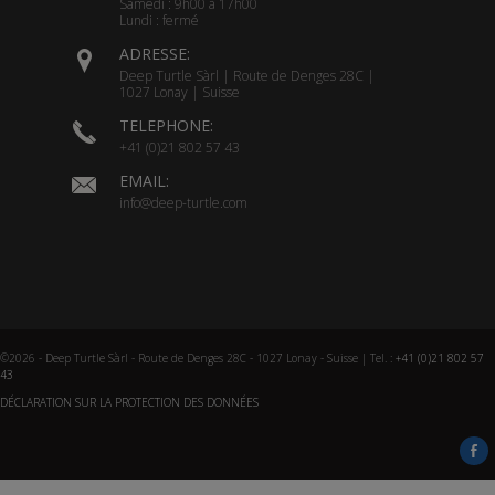
Samedi : 9h00 à 17h00
Lundi : fermé
ADRESSE:
Deep Turtle Sàrl | Route de Denges 28C |
1027 Lonay | Suisse
TELEPHONE:
+41 (0)21 802 57 43
EMAIL:
info@deep-turtle.com
©2026 - Deep Turtle Sàrl - Route de Denges 28C - 1027 Lonay - Suisse | Tel. :
+41 (0)21 802 57
43
DÉCLARATION SUR LA PROTECTION DES DONNÉES