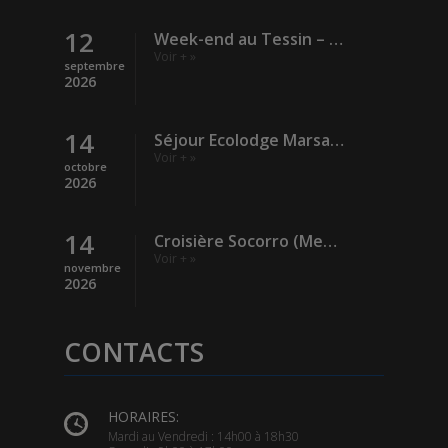
12
Week-end au Tessin – Verzasca (Rivière)
Voir + »
septembre
2026
14
Séjour Ecolodge Marsa Shagra – Egypte
Voir + »
octobre
2026
14
Croisière Socorro (Mexique)
Voir + »
novembre
2026
CONTACTS
HORAIRES:
Mardi au Vendredi : 14h00 à 18h30