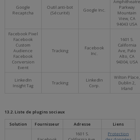
Amphitheatr
Google
Outil anti-bot
Parkway
Google Inc.
Recaptcha
(Sécurité)
Mountain
View, CA
94043 USA
Facebook Pixel
Facebook
1601 S.
Custom
California
Facebook
Audience
Tracking
Ave, Palo
Inc.
Facebook
Alto, CA
Conversion
94304, USA
Event
Wilton Place,
LinkedIn
LinkedIn
Tracking
Dublin 2,
Insight Tag
Corp.
Irland
13.2. Liste de plugins sociaux
Solution
Fournisseur
Adresse
Liens
1601 S.
Protection
Facebook
California Ave,
des données